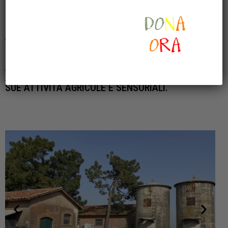
DIVERSIFICATA E CONTRADDISTINTA DA AUTISMO
E/O DISTURBI COGNITIVI, COMPORTAMENTALI, DEL
LINGUAGGIO, EMOZIONALI, ETC., E VOLTO
ALL’EDUCAZIONE, RELAZIONE ED INTEGRAZIONE
SOCIALE, AL FINE DI MIGLIORARE LA QUALITÀ
DELLA VITA DEGLI UTENTI E DELLE LORO FAMIGLIE
ATTRAVERSO ATTIVITÀ, TERAPIE ED EDUCAZIONE
ASSISTITE CON L’AUSILIO DI ANIMALI, E DELLE
SUE ATTIVITÀ AGRICOLE E SENSORIALI.