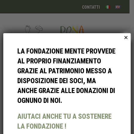
CONTATTI
×
Menu
LA FONDAZIONE MENTE PROVVEDE
AL PROPRIO FINANZIAMENTO
LA
GRAZIE AL PATRIMONIO MESSO A
FONDAZIONE
DISPOSIZIONE DEI SOCI, MA
ANCHE GRAZIE ALLE DONAZIONI DI
MENTE
OGNUNO DI NOI.
AIUTACI ANCHE TU A SOSTENERE
LA FONDAZIONE È STATA FONDATA DA MANUELE
LA FONDAZIONE !
D’OPPIDO E VANESSA BOZZACCHI, PARTENDO