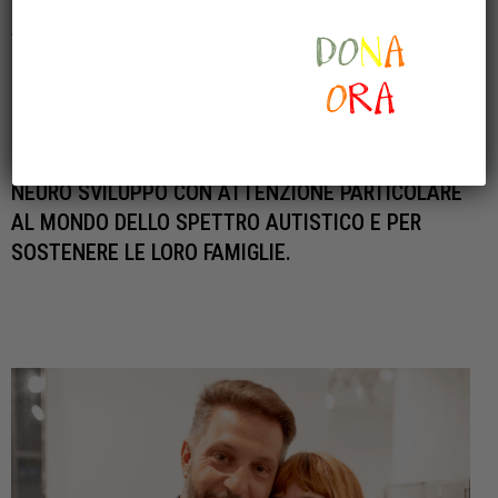
DALLA STORIA DI LEONE CHE LI HA PORTATI A
VEDERE LE LACUNE E LE MANCANZE CHE CI SONO
PER I BAMBINI ED I RAGAZZI CON PROBLEMI DEL
NEURO SVILUPPO. CREARE SPAZI ADEGUATI E
FUNZIONALI PER L’APPRENDIMENTO ED IL
DIVERTIMENTO DI UTENTI CON IL DISTURBO DEL
NEURO SVILUPPO CON ATTENZIONE PARTICOLARE
AL MONDO DELLO SPETTRO AUTISTICO E PER
SOSTENERE LE LORO FAMIGLIE.